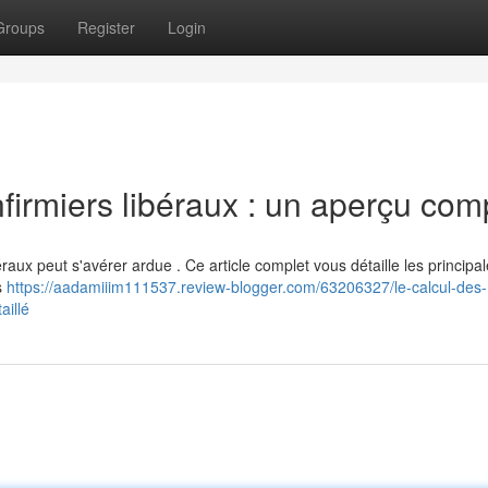
Groups
Register
Login
nfirmiers libéraux : un aperçu com
ibéraux peut s'avérer ardue . Ce article complet vous détaille les principa
s
https://aadamiiim111537.review-blogger.com/63206327/le-calcul-des-
aillé