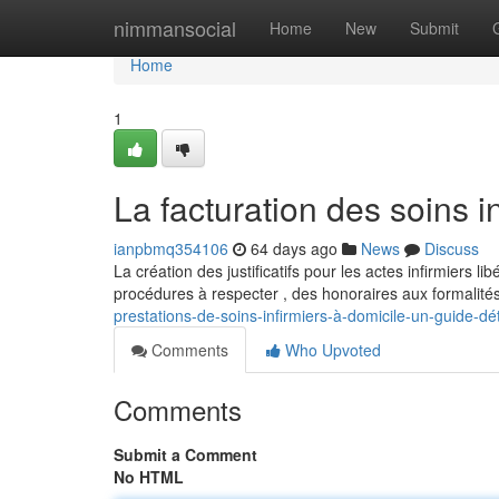
Home
nimmansocial
Home
New
Submit
Home
1
La facturation des soins i
ianpbmq354106
64 days ago
News
Discuss
La création des justificatifs pour les actes infirmiers l
procédures à respecter , des honoraires aux formalité
prestations-de-soins-infirmiers-à-domicile-un-guide-dét
Comments
Who Upvoted
Comments
Submit a Comment
No HTML