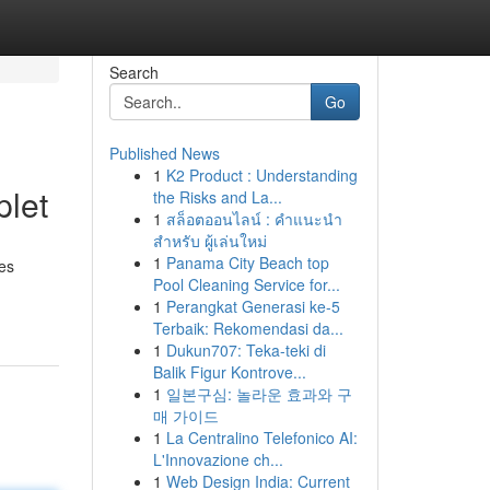
Search
Go
Published News
1
K2 Product : Understanding
plet
the Risks and La...
1
สล็อตออนไลน์ : คำแนะนำ
สำหรับ ผู้เล่นใหม่
1
Panama City Beach top
les
Pool Cleaning Service for...
1
Perangkat Generasi ke-5
Terbaik: Rekomendasi da...
1
Dukun707: Teka-teki di
Balik Figur Kontrove...
1
일본구심: 놀라운 효과와 구
매 가이드
1
La Centralino Telefonico AI:
L'Innovazione ch...
1
Web Design India: Current