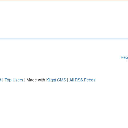
Rep
d
|
Top Users
| Made with
Kliqqi CMS
|
All RSS Feeds