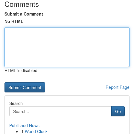
Comments
Submit a Comment
No HTML
HTML is disabled
Report Page
Search
Go
Published News
1
World Clock