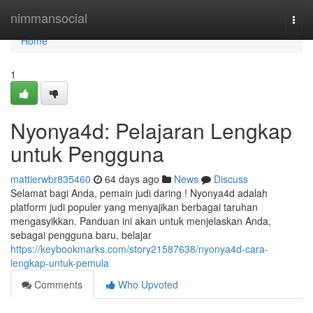
Home
nimmansocial
Togg
navi
Home
1
Nyonya4d: Pelajaran Lengkap
untuk Pengguna
mattierwbr835460
64 days ago
News
Discuss
Selamat bagi Anda, pemain judi daring ! Nyonya4d adalah
platform judi populer yang menyajikan berbagai taruhan
mengasyikkan. Panduan ini akan untuk menjelaskan Anda,
sebagai pengguna baru, belajar
https://keybookmarks.com/story21587638/nyonya4d-cara-
lengkap-untuk-pemula
Comments
Who Upvoted