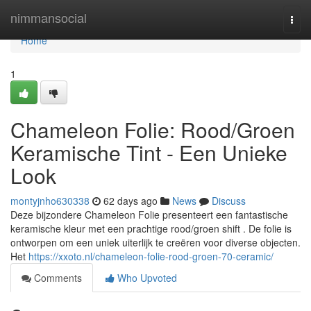
Home
nimmansocial
Togg
navi
Home
1
Chameleon Folie: Rood/Groen
Keramische Tint - Een Unieke
Look
montyjnho630338
62 days ago
News
Discuss
Deze bijzondere Chameleon Folie presenteert een fantastische
keramische kleur met een prachtige rood/groen shift . De folie is
ontworpen om een uniek uiterlijk te creëren voor diverse objecten.
Het
https://xxoto.nl/chameleon-folie-rood-groen-70-ceramic/
Comments
Who Upvoted