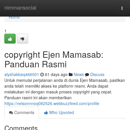
Home
nimmansocial
Togg
navi
Home
1
copyright Ejen Mamasab:
Panduan Rasmi
alyshakbeq466001
61 days ago
News
Discuss
Untuk memulai perjalanan anda di dunia Ejen Mamasab, pastikan
anda telah memiliki akses ke platform resmi. Anda dapat
melakukan ini dengan masuk proses copyright yang cepat.
Panduan rasmi ini akan memberikan
https://nelsonnnoq082526.webbuzzfeed.com/profile
Comments
Who Upvoted
Comments