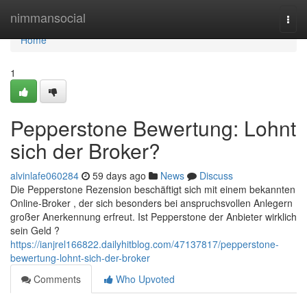
Home
nimmansocial
Togg
navi
Home
1
Pepperstone Bewertung: Lohnt
sich der Broker?
alvinlafe060284
59 days ago
News
Discuss
Die Pepperstone Rezension beschäftigt sich mit einem bekannten
Online-Broker , der sich besonders bei anspruchsvollen Anlegern
großer Anerkennung erfreut. Ist Pepperstone der Anbieter wirklich
sein Geld ?
https://ianjrel166822.dailyhitblog.com/47137817/pepperstone-
bewertung-lohnt-sich-der-broker
Comments
Who Upvoted