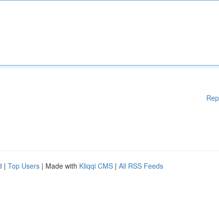
Rep
d
|
Top Users
| Made with
Kliqqi CMS
|
All RSS Feeds