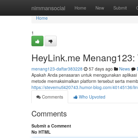
Home
nimmansocial
Home
New
Submit
Home
1
HeyLink.me Menang123: T
menang123-daftar383228
57 days ago
News
Apakah Anda penasaran untuk menggunakan aplikasi
metode memaksimalkan platform tersebut serta memb
https://stevemutl420743.humor-blog.com/40145136/l
Comments
Who Upvoted
Comments
Submit a Comment
No HTML