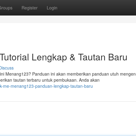
Groups
Register
Login
utorial Lengkap & Tautan Baru
Discuss
 ini Menang123? Panduan ini akan memberikan panduan utuh mengen
erikan tautan terbaru untuk pembukaan. Anda akan
ink-me-menang123-panduan-lengkap-tautan-baru