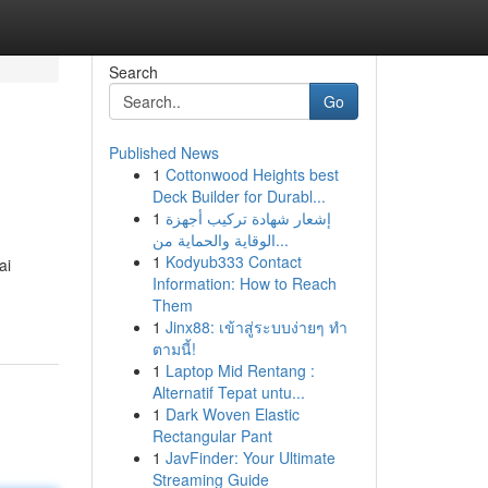
Search
Go
Published News
1
Cottonwood Heights best
Deck Builder for Durabl...
1
إشعار شهادة تركيب أجهزة
الوقاية والحماية من...
1
Kodyub333 Contact
ai
Information: How to Reach
Them
1
Jinx88: เข้าสู่ระบบง่ายๆ ทำ
ตามนี้!
1
Laptop Mid Rentang :
Alternatif Tepat untu...
1
Dark Woven Elastic
Rectangular Pant
1
JavFinder: Your Ultimate
Streaming Guide