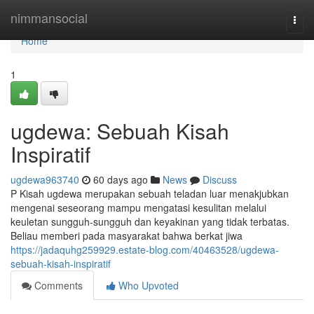
Home
nimmansocial
Togg
navi
Home
1
ugdewa: Sebuah Kisah
Inspiratif
ugdewa963740
60 days ago
News
Discuss
P Kisah ugdewa merupakan sebuah teladan luar menakjubkan
mengenai seseorang mampu mengatasi kesulitan melalui
keuletan sungguh-sungguh dan keyakinan yang tidak terbatas.
Beliau memberi pada masyarakat bahwa berkat jiwa
https://jadaquhg259929.estate-blog.com/40463528/ugdewa-
sebuah-kisah-inspiratif
Comments
Who Upvoted