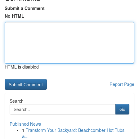
Submit a Comment
No HTML
HTML is disabled
Report Page
Search
Go
Published News
1
Transform Your Backyard: Beachcomber Hot Tubs
&...