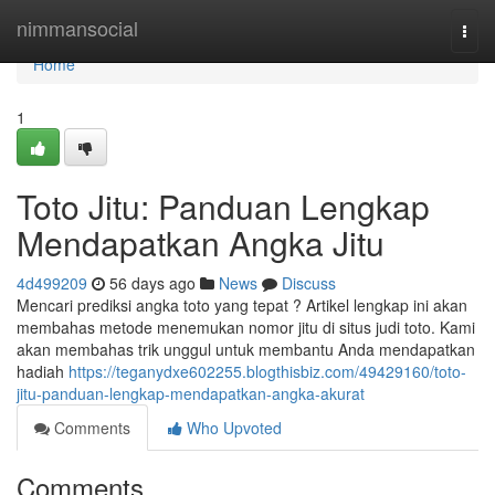
Home
nimmansocial
Togg
navi
Home
1
Toto Jitu: Panduan Lengkap
Mendapatkan Angka Jitu
4d499209
56 days ago
News
Discuss
Mencari prediksi angka toto yang tepat ? Artikel lengkap ini akan
membahas metode menemukan nomor jitu di situs judi toto. Kami
akan membahas trik unggul untuk membantu Anda mendapatkan
hadiah
https://teganydxe602255.blogthisbiz.com/49429160/toto-
jitu-panduan-lengkap-mendapatkan-angka-akurat
Comments
Who Upvoted
Comments