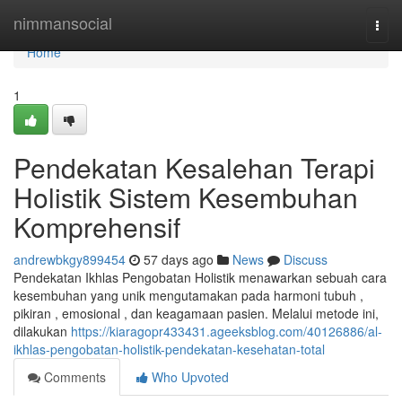
Home
nimmansocial
Togg
navi
Home
1
Pendekatan Kesalehan Terapi
Holistik Sistem Kesembuhan
Komprehensif
andrewbkgy899454
57 days ago
News
Discuss
Pendekatan Ikhlas Pengobatan Holistik menawarkan sebuah cara
kesembuhan yang unik mengutamakan pada harmoni tubuh ,
pikiran , emosional , dan keagamaan pasien. Melalui metode ini,
dilakukan
https://kiaragopr433431.ageeksblog.com/40126886/al-
ikhlas-pengobatan-holistik-pendekatan-kesehatan-total
Comments
Who Upvoted