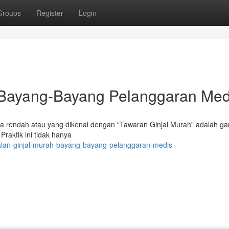
Groups
Register
Login
: Bayang-Bayang Pelanggaran Med
ga rendah atau yang dikenal dengan “Tawaran Ginjal Murah” adalah g
raktik ini tidak hanya
ualan-ginjal-murah-bayang-bayang-pelanggaran-medis