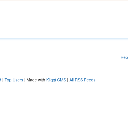
Rep
d
|
Top Users
| Made with
Kliqqi CMS
|
All RSS Feeds