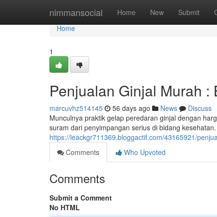
Home
nimmansocial
Home
New
Submit
Home
1
Penjualan Ginjal Murah 
marcuvhz514145
56 days ago
News
Discuss
Munculnya praktik gelap peredaran ginjal dengan har
suram dari penyimpangan serius di bidang kesehatan. P
https://leackgr711369.bloggactif.com/43165921/penj
Comments
Who Upvoted
Comments
Submit a Comment
No HTML