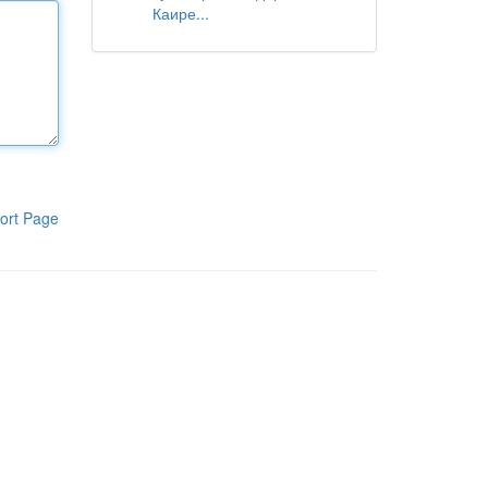
Каире...
ort Page