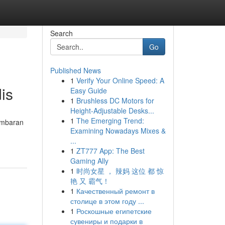
Search
Go
Published News
1
Verify Your Online Speed: A
is
Easy Guide
1
Brushless DC Motors for
Height-Adjustable Desks...
1
The Emerging Trend:
ambaran
Examining Nowadays Mixes &
...
1
ZT777 App: The Best
Gaming Ally
1
时尚女星 ， 辣妈 这位 都 惊
艳 又 霸气！
1
Качественный ремонт в
столице в этом году ...
1
Роскошные египетские
сувениры и подарки в