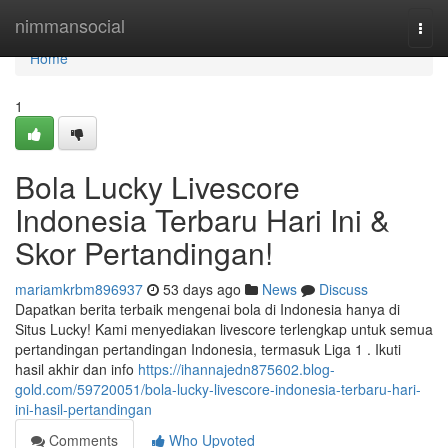
Home
nimmansocial
Togg
navi
Home
1
Bola Lucky Livescore
Indonesia Terbaru Hari Ini &
Skor Pertandingan!
mariamkrbm896937
53 days ago
News
Discuss
Dapatkan berita terbaik mengenai bola di Indonesia hanya di
Situs Lucky! Kami menyediakan livescore terlengkap untuk semua
pertandingan pertandingan Indonesia, termasuk Liga 1 . Ikuti
hasil akhir dan info
https://ihannajedn875602.blog-
gold.com/59720051/bola-lucky-livescore-indonesia-terbaru-hari-
ini-hasil-pertandingan
Comments
Who Upvoted