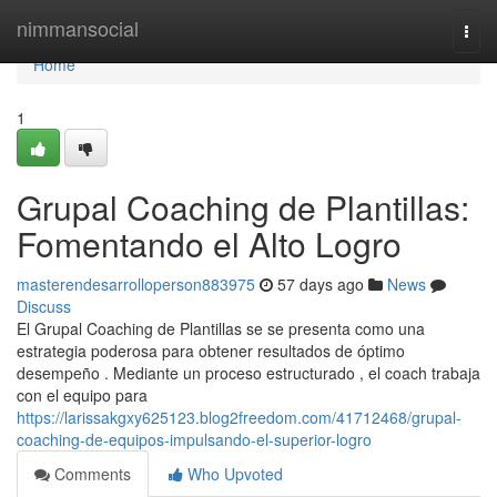
Home
nimmansocial
Togg
navi
Home
1
Grupal Coaching de Plantillas:
Fomentando el Alto Logro
masterendesarrolloperson883975
57 days ago
News
Discuss
El Grupal Coaching de Plantillas se se presenta como una
estrategia poderosa para obtener resultados de óptimo
desempeño . Mediante un proceso estructurado , el coach trabaja
con el equipo para
https://larissakgxy625123.blog2freedom.com/41712468/grupal-
coaching-de-equipos-impulsando-el-superior-logro
Comments
Who Upvoted