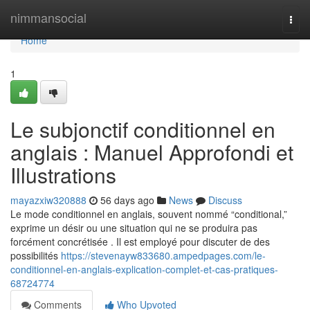
Home
nimmansocial
Togg
navi
Home
1
Le subjonctif conditionnel en
anglais : Manuel Approfondi et
Illustrations
mayazxiw320888
56 days ago
News
Discuss
Le mode conditionnel en anglais, souvent nommé “conditional,”
exprime un désir ou une situation qui ne se produira pas
forcément concrétisée . Il est employé pour discuter de des
possibilités
https://stevenayw833680.ampedpages.com/le-
conditionnel-en-anglais-explication-complet-et-cas-pratiques-
68724774
Comments
Who Upvoted