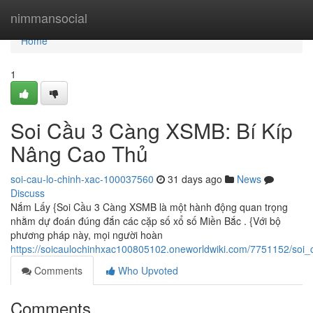
Home
nimmansocial
Home
1
Soi Cầu 3 Càng XSMB: Bí Kíp
Nâng Cao Thủ
soi-cau-lo-chinh-xac-100037560
31 days ago
News
Discuss
Nắm Lấy {Soi Cầu 3 Càng XSMB là một hành động quan trọng
nhằm dự đoán đúng đắn các cặp số xổ số Miền Bắc . {Với bộ
phương pháp này, mọi người hoàn
https://soicaulochinhxac100805102.oneworldwiki.com/7751152/s
Comments
Who Upvoted
Comments