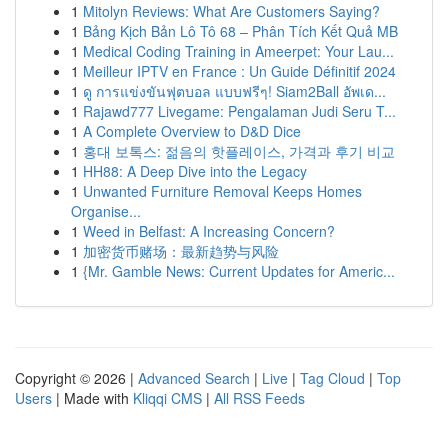
1
Mitolyn Reviews: What Are Customers Saying?
1
Bảng Kịch Bản Lô Tô 68 – Phân Tích Kết Quả MB
1
Medical Coding Training in Ameerpet: Your Lau...
1
Meilleur IPTV en France : Un Guide Définitif 2024
1
ดู การแข่งขันฟุตบอล แบบฟรีๆ! Siam2Ball อัพเด...
1
Rajawd777 Livegame: Pengalaman Judi Seru T...
1
A Complete Overview to D&D Dice
1
홍대 보톡스: 젊음의 핫플레이스, 가격과 후기 비교
1
HH88: A Deep Dive into the Legacy
1
Unwanted Furniture Removal Keeps Homes
Organise...
1
Weed in Belfast: A Increasing Concern?
1
加密货币赌场：最新趋势与风险
1
{Mr. Gamble News: Current Updates for Americ...
Copyright © 2026 |
Advanced Search
|
Live
|
Tag Cloud
|
Top
Users
| Made with
Kliqqi CMS
|
All RSS Feeds