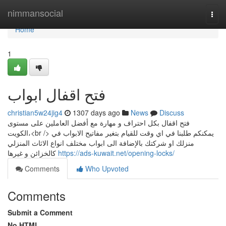
Home
nimmansocial
Togg
navi
Home
1
فتح اقفال ابواب
christian5w24jig4
1307 days ago
News
Discuss
فتح اقفال​ بكل احتراف و مهارة مع أفضل العاملين على مستوى
الكويت،<br /> يمكنكم طلبنا في اي وقت للقيام بتغير مفاتيح الابواب في
منزلك او شركتك بالإضافة الى ابواب مختلف انواع الاثاث المنزلي
كالخزائن و غيرها
https://ads-kuwait.net/opening-locks/
Comments
Who Upvoted
Comments
Submit a Comment
No HTML