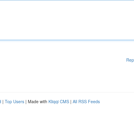
Rep
d
|
Top Users
| Made with
Kliqqi CMS
|
All RSS Feeds