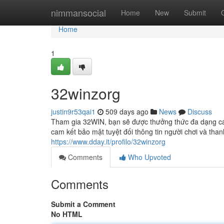
Home
nimmansocial
Home
New
Submit
Home
1
32winzorg
justin9r53qai1
509 days ago
News
Discuss
Tham gia 32WIN, bạn sẽ được thưởng thức đa dạng các
cam kết bảo mật tuyệt đối thông tin người chơi và th
https://www.dday.it/profilo/32winzorg
Comments
Who Upvoted
Comments
Submit a Comment
No HTML