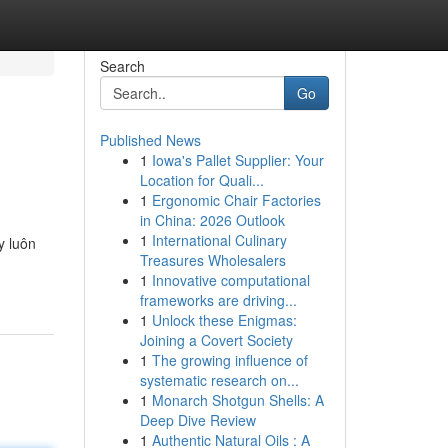
Search
Go
Published News
1
Iowa's Pallet Supplier: Your
Location for Quali...
1
Ergonomic Chair Factories
in China: 2026 Outlook
1
International Culinary
y luôn
Treasures Wholesalers
1
Innovative computational
frameworks are driving...
1
Unlock these Enigmas:
Joining a Covert Society
1
The growing influence of
systematic research on...
1
Monarch Shotgun Shells: A
Deep Dive Review
1
Authentic Natural Oils : A