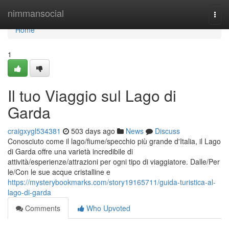
Home
nimmansocial
Togg
navi
Home
1
Il tuo Viaggio sul Lago di
Garda
craigxygl534381
503 days ago
News
Discuss
Conosciuto come il lago/fiume/specchio più grande d'Italia, il Lago
di Garda offre una varietà incredibile di
attività/esperienze/attrazioni per ogni tipo di viaggiatore. Dalle/Per
le/Con le sue acque cristalline e
https://mysterybookmarks.com/story19165711/guida-turistica-al-
lago-di-garda
Comments
Who Upvoted