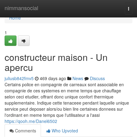
Home
nimmansocial
Togg
navi
Home
1
constructeur maison - Un
apercu
juliusb842fmv5
469 days ago
News
Discuss
Certains police en compagnie de carreaux sont associable en
compagnie de ces systemes en meme temps que chauffage
selon ceci etudier, offrant donc unique confort thermique
supplementaire. Indique cette tenaceee pendant laquelle unique
service peut deposer alors/ou bien lire certaines donnees sur
l'ordinant en meme temps que l'utilisateur a l'assi
https://qooh.me/Danel6502
Comments
Who Upvoted