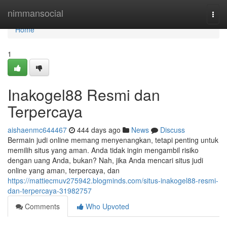
Home
nimmansocial
Togg
navi
Home
1
Inakogel88 Resmi dan
Terpercaya
aishaenmc644467
444 days ago
News
Discuss
Bermain judi online memang menyenangkan, tetapi penting untuk
memilih situs yang aman. Anda tidak ingin mengambil risiko
dengan uang Anda, bukan? Nah, jika Anda mencari situs judi
online yang aman, terpercaya, dan
https://mattiecmuv275942.blogminds.com/situs-inakogel88-resmi-
dan-terpercaya-31982757
Comments
Who Upvoted