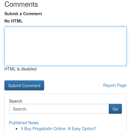
Comments
Submit a Comment
No HTML
HTML is disabled
Report Page
Search
Go
Published News
1
Buy Pregabalin Online: A Easy Option?