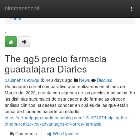
Home
nimmansocial
Togg
navi
Home
1
The qg5 precio farmacia
guadalajara Diaries
paulineh169xwq6
443 days ago
News
Discuss
De acuerdo con el comparativo que realizamos en el mes de
Marzo del 2022, cuenta con algunos de los precios más bajos. En
las distintas sucursales de esta cadena de farmacias ofrecen
análisis clínicos, si deseas conocer en cuáles de las que están
cerca de ti puedes hacerte un estudio,
https://arthuripqqp.madmouseblog.com/15157327/helping-the-
others-realize-the-advantages-of-torres-farmacia
Comments
Who Upvoted