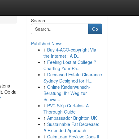
Search
Go
Published News
1
Buy 4-ACO-copyright Via
the Internet : A D...
1
Feeling Lost at College ?
Charting Your Pa...
1
Deceased Estate Clearance
Sydney Designed for H...
stens
1
Online Kinderwunsch-
lt. Ob du
Beratung: Ihr Weg zur
/
Schwa...
1
PVC Strip Curtains: A
Thorough Guide
1
Ambassador Brighton UK
1
Sustainable Fat Decrease:
A Extended Approach
1
CalmLean Review: Does It