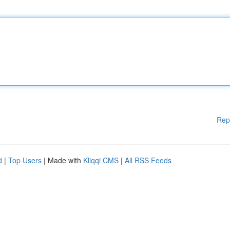
Rep
d
|
Top Users
| Made with
Kliqqi CMS
|
All RSS Feeds