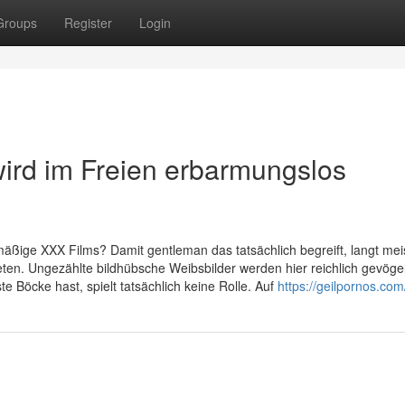
Groups
Register
Login
wird im Freien erbarmungslos
mäßige XXX Films? Damit gentleman das tatsächlich begreift, langt mei
eten. Ungezählte bildhübsche Weibsbilder werden hier reichlich gevöge
e Böcke hast, spielt tatsächlich keine Rolle. Auf
https://geilpornos.com