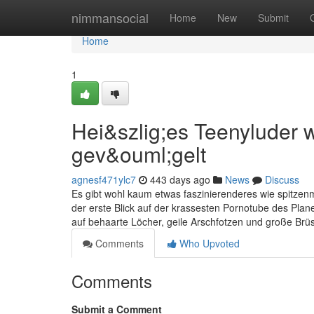
Home
nimmansocial
Home
New
Submit
Home
1
Hei&szlig;es Teenyluder 
gev&ouml;gelt
agnesf471ylc7
443 days ago
News
Discuss
Es gibt wohl kaum etwas faszinierenderes wie spitzen
der erste Blick auf der krassesten Pornotube des Plan
auf behaarte Löcher, geile Arschfotzen und große Brüst
Comments
Who Upvoted
Comments
Submit a Comment