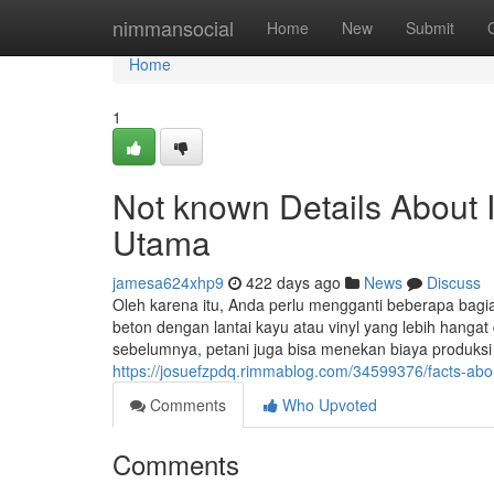
Home
nimmansocial
Home
New
Submit
Home
1
Not known Details About 
Utama
jamesa624xhp9
422 days ago
News
Discuss
Oleh karena itu, Anda perlu mengganti beberapa bagia
beton dengan lantai kayu atau vinyl yang lebih hanga
sebelumnya, petani juga bisa menekan biaya produksi
https://josuefzpdq.rimmablog.com/34599376/facts-abo
Comments
Who Upvoted
Comments