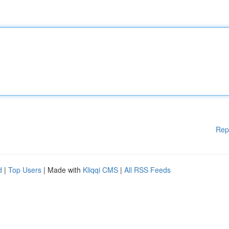
Rep
d
|
Top Users
| Made with
Kliqqi CMS
|
All RSS Feeds