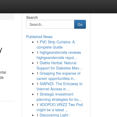
Search
Go
Published News
1
PVC Strip Curtains: A
y
complete Guide
1
highgearsteroids reviews
highgearsteroids reput...
1
Diablo Herbal: Natural
Support for Diabetes Man...
ntai
1
Grasping the expanse of
ode
career opportunities in...
1
SIAP4DI: The Entryway to
Internet Access in ...
1
Strategic investment
planning strategies for bu...
1
VOOPOO VRIZZ Two Pod
might be a latest ...
1
Discovering Light :