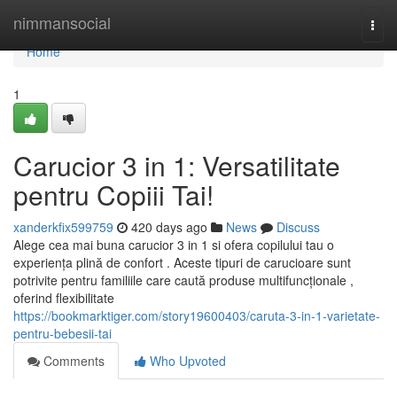
Home
nimmansocial
Togg
navi
Home
1
Carucior 3 in 1: Versatilitate
pentru Copiii Tai!
xanderkfix599759
420 days ago
News
Discuss
Alege cea mai buna carucior 3 in 1 si ofera copilului tau o
experiența plină de confort . Aceste tipuri de carucioare sunt
potrivite pentru familiile care caută produse multifuncționale ,
oferind flexibilitate
https://bookmarktiger.com/story19600403/caruta-3-in-1-varietate-
pentru-bebesii-tai
Comments
Who Upvoted