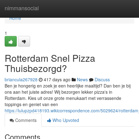
Home
nimmansocial
Home
1
Rotterdam Snel Pizza
Thuisbezorgd?
briancula267928
417 days ago
News
Discuss
Ben je hongerig en zoek je een heerlijke maaltijd? Dan ben je bij
ons aan het juiste adres! Wij bezorgen lekker pizza's in
Rotterdam. Kies uit onze grote menukaart met verrassende
toppings en geniet van een
https://lulupzpd418193.wikicorrespondence.com/5029624/rotterdam
Comments
Who Upvoted
Comments