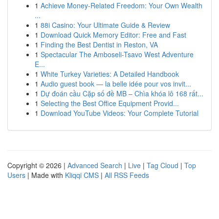
1
Achieve Money-Related Freedom: Your Own Wealth
...
1
88i Casino: Your Ultimate Guide & Review
1
Download Quick Memory Editor: Free and Fast
1
Finding the Best Dentist in Reston, VA
1
Spectacular The Amboseli-Tsavo West Adventure
E...
1
White Turkey Varieties: A Detailed Handbook
1
Audio guest book — la belle idée pour vos invit...
1
Dự đoán cầu Cặp số đề MB – Chìa khóa lô 168 rất...
1
Selecting the Best Office Equipment Provid...
1
Download YouTube Videos: Your Complete Tutorial
Copyright © 2026 |
Advanced Search
|
Live
|
Tag Cloud
|
Top
Users
| Made with
Kliqqi CMS
|
All RSS Feeds