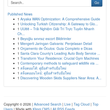
Go
Published News
1
Aryaka WAN Optimization: A Comprehensive Guide
1
Unlocking Turkish Citizenship: A Gateway to Glo...
1
UU88 – Trải Nghiệm Giải Trí Trực Tuyến Nhanh
Ch...
1
Beyoğlu sınırsız escort Bildirimler
1
Mengerti Jaringan Galvanis: Penjelasan Detail
1
Orçamento de Óculos: Guia Completo e Dicas
1
Santa Clara County's Leading Auto Body Service ...
1
Transform Your Residence: Crucial Gym Machines
1
Contemporary methods to safeguard wildlife via ...
1
สล็อตออโต้: คู่มือสำหรับมือใหม่
1
สล็อตออนไลน์: คู่มือสำหรับมือใหม่
1
Discovering Wooden Skids Suppliers Near Area: A...
Copyright © 2026 |
Advanced Search
|
Live
|
Tag Cloud
|
Top
Users
| Made with
Kliqqi CMS
|
All RSS Feeds