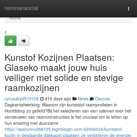
Home
nimmansocial
Togg
navi
Home
1
Kunstof Kozijnen Plaatsen:
Glaseko maakt jouw huis
veiliger met solide en stevige
raamkozijnen
cyrusakyd519128
416 days ago
News
Discuss
Dagkantafwerking: Waarom zijn kunststof raamprofielen in
Hoofddorp zo geliefd?Bij het selecteren van een vakman voor het
vernieuwen van raamconstructies is het cruciaal om te letten op
hun ervaring met duurzame
https://iwanunnx268725.loginblogin.com/42956034/kunststof-
kozijn-in-bestaande-dakkapel-plaatsen-ze-verbeteren-de-energie-