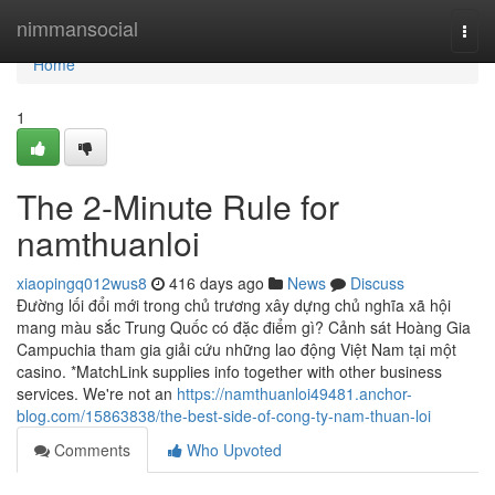
Home
nimmansocial
Togg
navi
Home
1
The 2-Minute Rule for
namthuanloi
xiaopingq012wus8
416 days ago
News
Discuss
Đường lối đổi mới trong chủ trương xây dựng chủ nghĩa xã hội
mang màu sắc Trung Quốc có đặc điểm gì? Cảnh sát Hoàng Gia
Campuchia tham gia giải cứu những lao động Việt Nam tại một
casino. *MatchLink supplies info together with other business
services. We're not an
https://namthuanloi49481.anchor-
blog.com/15863838/the-best-side-of-cong-ty-nam-thuan-loi
Comments
Who Upvoted