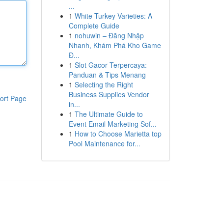
...
1
White Turkey Varieties: A
Complete Guide
1
nohuwin – Đăng Nhập
Nhanh, Khám Phá Kho Game
Đ...
1
Slot Gacor Terpercaya:
Panduan & Tips Menang
1
Selecting the Right
Business Supplies Vendor
ort Page
in...
1
The Ultimate Guide to
Event Email Marketing Sof...
1
How to Choose Marietta top
Pool Maintenance for...