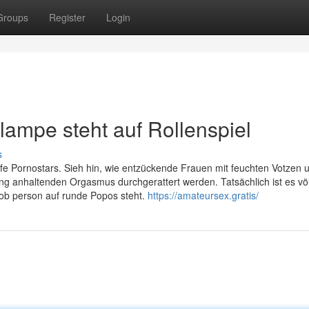
Groups
Register
Login
mpe steht auf Rollenspiel
s
rfe Pornostars. Sieh hin, wie entzückende Frauen mit feuchten Votzen 
ng anhaltenden Orgasmus durchgerattert werden. Tatsächlich ist es völ
 ob person auf runde Popos steht.
https://amateursex.gratis/