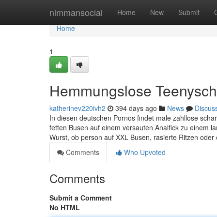
Home
nimmansocial
Home
New
Submit
Home
1
Hemmungslose Teenyschla
katherinev220ivh2
394 days ago
News
Discus
In diesen deutschen Pornos findet male zahllose scha
fetten Busen auf einem versauten Analfick zu einem la
Wurst, ob person auf XXL Busen, rasierte Ritzen oder
Comments
Who Upvoted
Comments
Submit a Comment
No HTML