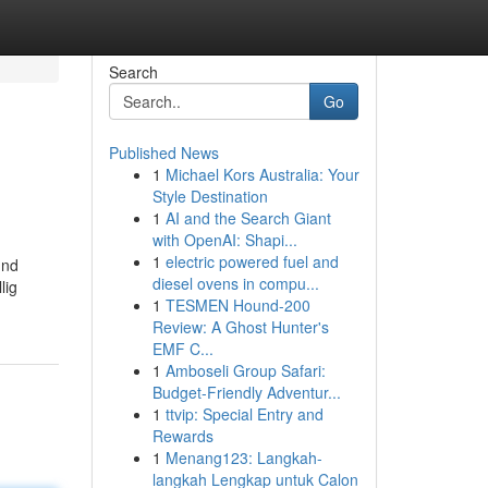
Search
Go
Published News
1
Michael Kors Australia: Your
Style Destination
1
AI and the Search Giant
with OpenAI: Shapi...
1
electric powered fuel and
und
diesel ovens in compu...
lig
1
TESMEN Hound-200
Review: A Ghost Hunter's
EMF C...
1
Amboseli Group Safari:
Budget-Friendly Adventur...
1
ttvip: Special Entry and
Rewards
1
Menang123: Langkah-
langkah Lengkap untuk Calon