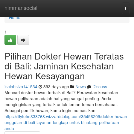
Home
nimmansocial
Togg
navi
Home
1
Pilihan Dokter Hewan Teratas
di Bali: Jaminan Kesehatan
Hewan Kesayangan
isaiahsivb141534
393 days ago
News
Discuss
Mencari dokter hewan terbaik di Bali? Perawatan kesehatan
hewan peliharaan adalah hal yang sangat penting. Anda
menginginkan yang terbaik untuk teman-teman bersahabat.
Sebagai pemilik hewan, kamu ingin memastikan
https://lilytefm338768.wizzardsblog.com/35456209/dokter-hewan-
unggulan-di-bali-layanan-lengkap-untuk-binatang-peliharaan-
anda