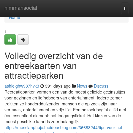
Home
nimmansocial
Togg
navi
Home
1
Volledig overzicht van de
entreekaarten van
attractieparken
ashleighw987hvk3
391 days ago
News
Discuss
Recreatieparken vormen een van de meest geliefde gezinsuitjes
voor gezinnen en liefhebbers van entertainment. Iedere zomer
trekken ze honderdduizenden mensen die op zoek zijn naar
vermaak, entertainment en vrije tijd. Een bezoek begint altijd met
één essentieel element: het toegangsticket. Het kiezen van de
meest geschikte kaart is zeer belangrijk
https://messiahphujx.theideasblog.com/36688244/tips-voor-het-