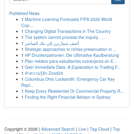
Published News
1
Machine Learning Forecasts FIFA 2026 World
Cup:...
1
Changing Digital Transactions in The Country
1
The system cannot process the inquiry . ...
1
أضف سمارترز إلى بثك المباشر
1
Strategic approaches to riches preservation in ...
1
HP Druckerpatronen: Die Ultimative Kaufberatung
1
Plan médico para estudiantes extranjeros en E...
1
Gain Immediate Data: A Explanation to Trading F...
1
ทำความรู้จัก Zood24
1
Columbus Ohio Locksmith: Emergency Car Key
Repl...
1
Keep Every Residential Or Commercial Property R...
1
Finding the Right Financial Advisor in Sydney
Copyright © 2026 |
Advanced Search
|
Live
|
Tag Cloud
|
Top