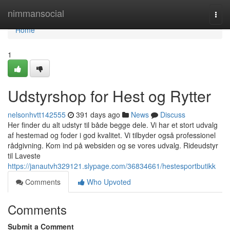
Home
nimmansocial
Togg
navi
Home
1
Udstyrshop for Hest og Rytter
nelsonhvtt142555
391 days ago
News
Discuss
Her finder du alt udstyr til både begge dele. Vi har et stort udvalg
af hestemad og foder i god kvalitet. Vi tilbyder også professionel
rådgivning. Kom ind på websiden og se vores udvalg. Rideudstyr
til Laveste
https://janautvh329121.slypage.com/36834661/hestesportbutikk
Comments
Who Upvoted
Comments
Submit a Comment