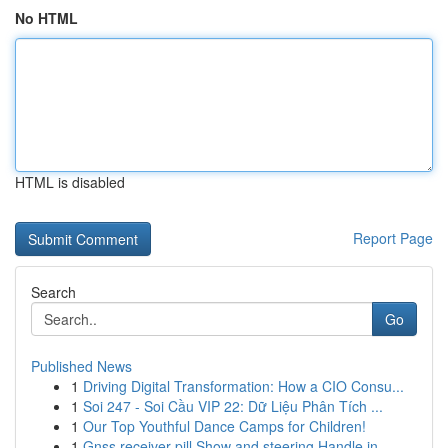
No HTML
HTML is disabled
Report Page
Search
Go
Published News
1
Driving Digital Transformation: How a CIO Consu...
1
Soi 247 - Soi Cầu VIP 22: Dữ Liệu Phân Tích ...
1
Our Top Youthful Dance Camps for Children!
1
Gnss receiver pill Show and steering Handle in ...