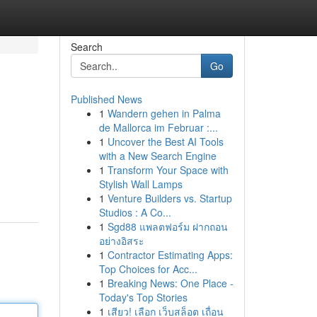
Search
Go
Published News
1
Wandern gehen in Palma
de Mallorca im Februar :...
1
Uncover the Best AI Tools
with a New Search Engine
1
Transform Your Space with
Stylish Wall Lamps
1
Venture Builders vs. Startup
Studios : A Co...
1
Sgd88 แพลตฟอร์ม ฝากถอน
อย่างอิสระ
1
Contractor Estimating Apps:
Top Choices for Acc...
1
Breaking News: One Place -
Today's Top Stories
1
เสียว! เลือก เว็บสล็อต เถื่อน