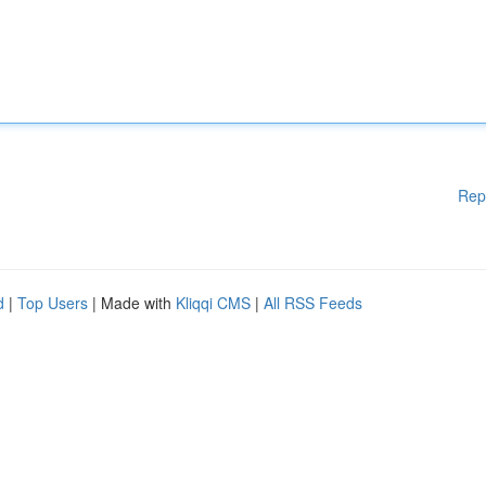
Rep
d
|
Top Users
| Made with
Kliqqi CMS
|
All RSS Feeds