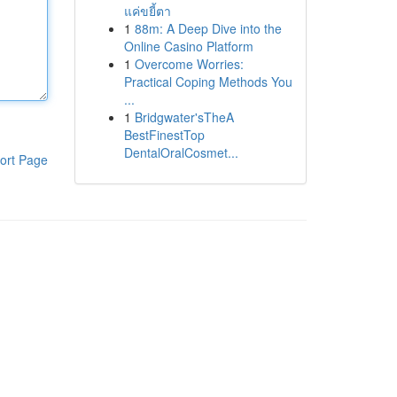
แค่ขยี้ตา
1
88m: A Deep Dive into the
Online Casino Platform
1
Overcome Worries:
Practical Coping Methods You
...
1
Bridgwater'sTheA
BestFinestTop
DentalOralCosmet...
ort Page